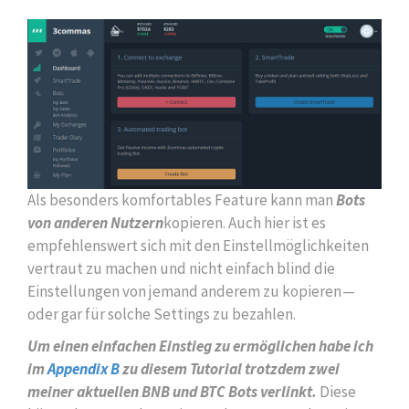
Als besonders komfortables Feature kann man
Bots
von anderen Nutzern
kopieren. Auch hier ist es
empfehlenswert sich mit den Einstellmöglichkeiten
vertraut zu machen und nicht einfach blind die
Einstellungen von jemand anderem zu kopieren —
oder gar für solche Settings zu bezahlen.
Um einen einfachen Einstieg zu ermöglichen habe ich
im
Appendix B
zu diesem Tutorial trotzdem zwei
meiner aktuellen BNB und BTC Bots verlinkt.
Diese