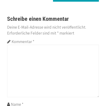
n
a
Schreibe einen Kommentar
v
Deine E-Mail-Adresse wird nicht veröffentlicht.
i
Erforderliche Felder sind mit
*
markiert
g
Kommentar
*
a
t
i
o
n
Name
*