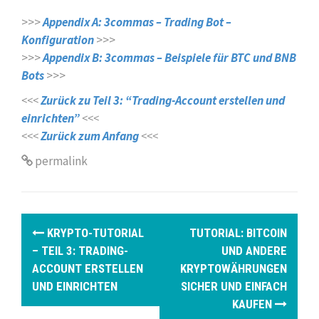
>>>
Appendix A: 3commas – Trading Bot –
Konfiguration
>>>
>>>
Appendix B: 3commas – Beispiele für BTC und BNB
Bots
>>>
<<<
Zurück zu Teil 3: “Trading-Account erstellen und
einrichten”
<<<
<<<
Zurück zum Anfang
<<<
permalink
P
KRYPTO-TUTORIAL
TUTORIAL: BITCOIN
o
– TEIL 3: TRADING-
UND ANDERE
ACCOUNT ERSTELLEN
KRYPTOWÄHRUNGEN
s
UND EINRICHTEN
SICHER UND EINFACH
t
KAUFEN