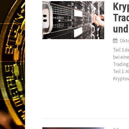
Kryp
Tra
und
Okto
Teil 3 
bei ein
Trading
Teil 1: 
Kryptow