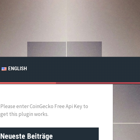
ENGLISH
Please enter CoinGecko Free Api Key to
get this plugin works.
Neueste Beiträge