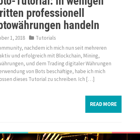
pto-Tutorial: In wenigen
ritten professionell
ptowährungen handeln
ber 1, 2018
Tutorials
ommunity, nachdem ich mich nun seit mehreren
aktiv und erfolgreich mit Blockchain, Mining,
ährungen, und dem Trading digitaler Währungen
erwendung von Bots beschäftige, habe ich mich
ossen dieses Tutorial zu schreiben. Ich […]
READ MORE