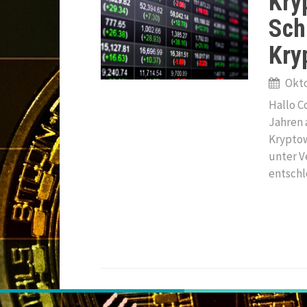
Kry
Sch
Kry
Okto
Hallo C
Jahren 
Kryptow
unter V
entschl