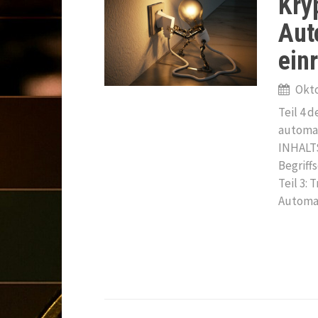
Kryp
Aut
ein
Okto
Teil 4 d
automat
INHALTS
Begriff
Teil 3: 
Automat