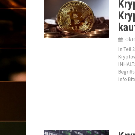
Kryp
Kry
kau
Okto
In Teil 
Kryptow
INHALTS
Begriff
Info Bi