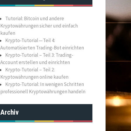
Tutorial: Bitcoin und andere
Kryptowährungen sicher und einfach
kaufen
Krypto-Tutorial — Teil 4:
Automatisierten Trading-Bot einrichten
Krypto-Tutorial – Teil 3: Trading-
Account erstellen und einrichten
Krypto-Tutorial – Teil 2:
Kryptowährungen online kaufen
Krypto-Tutorial: In wenigen Schritten
professionell Kryptowährungen handeln
Archiv