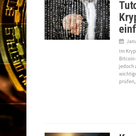
Tut
:
Kry
ein
Janu
Im Kryp
Bitcoin
jedoch 
wichtig
prüfen