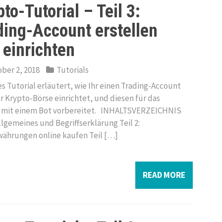
to-Tutorial – Teil 3:
ding-Account erstellen
 einrichten
ber 2, 2018
Tutorials
des Tutorial erläutert, wie Ihr einen Trading-Account
er Krypto-Börse einrichtet, und diesen für das
 mit einem Bot vorbereitet. INHALTSVERZEICHNIS
Allgemeines und Begriffserklärung Teil 2:
ährungen online kaufen Teil […]
READ MORE